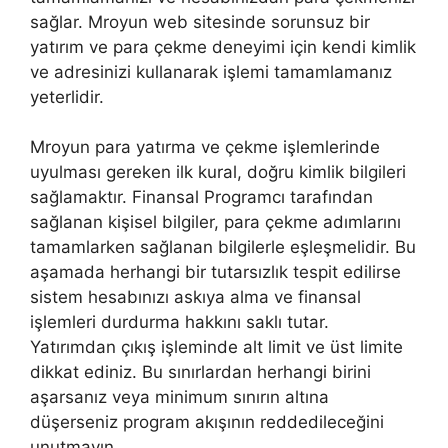
sağlar. Mroyun web sitesinde sorunsuz bir
yatırım ve para çekme deneyimi için kendi kimlik
ve adresinizi kullanarak işlemi tamamlamanız
yeterlidir.
Mroyun para yatırma ve çekme işlemlerinde
uyulması gereken ilk kural, doğru kimlik bilgileri
sağlamaktır. Finansal Programcı tarafından
sağlanan kişisel bilgiler, para çekme adımlarını
tamamlarken sağlanan bilgilerle eşleşmelidir. Bu
aşamada herhangi bir tutarsızlık tespit edilirse
sistem hesabınızı askıya alma ve finansal
işlemleri durdurma hakkını saklı tutar.
Yatırımdan çıkış işleminde alt limit ve üst limite
dikkat ediniz. Bu sınırlardan herhangi birini
aşarsanız veya minimum sınırın altına
düşerseniz program akışının reddedileceğini
unutmayın.