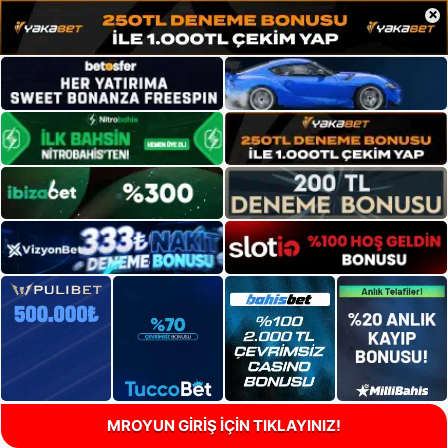
×
MROYUN GİRİŞ İÇİN TIKLAYINIZ!