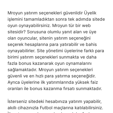
Mroyun yatırım seçenekleri güvenlidir Üyelik
işlemini tamamladıktan sonra tek adımda sitede
oyun oynayabilirsiniz. Mroyun tür bir web
sitesidir? Sorusuna olumlu yanıt alan ve üye
olan oyuncular, sitenin yatırım seçeneğini
seçerek hesaplarına para yatırabilir ve bahis
oynayabilirler. Site yönetimi üyelerine farklı para
birimi yatırım seçenekleri sunmakta ve daha
fazla bonus kazanarak oyun oynamalarını
sağlamaktadır. Mroyun yatırım seçenekleri
güvenli ve en hızlı para yatırma seçeneğidir.
Ayrıca üyelerine ilk yatırımlarında yüksek faiz
oranları ile bonus kazanma fırsatı sunmaktadır.
İsterseniz sitedeki hesabınıza yatırım yapabilir,
akıllı cihazınızla Futbol maçlarına katılabilirsiniz.