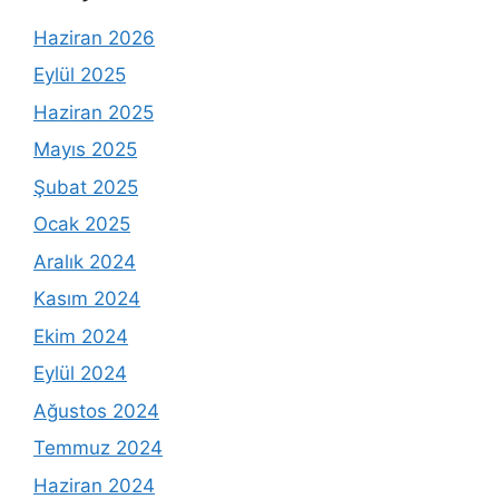
Haziran 2026
Eylül 2025
Haziran 2025
Mayıs 2025
Şubat 2025
Ocak 2025
Aralık 2024
Kasım 2024
Ekim 2024
Eylül 2024
Ağustos 2024
Temmuz 2024
Haziran 2024