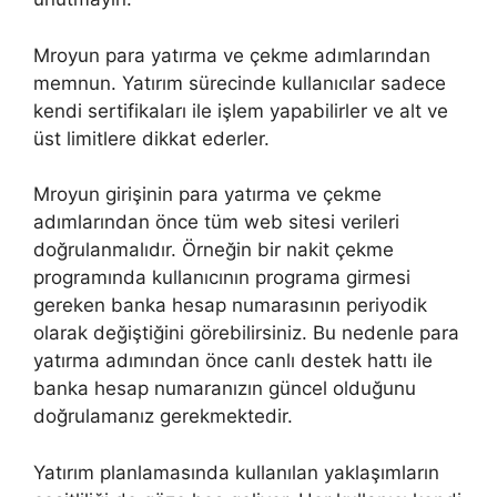
Mroyun para yatırma ve çekme adımlarından
memnun. Yatırım sürecinde kullanıcılar sadece
kendi sertifikaları ile işlem yapabilirler ve alt ve
üst limitlere dikkat ederler.
Mroyun girişinin para yatırma ve çekme
adımlarından önce tüm web sitesi verileri
doğrulanmalıdır. Örneğin bir nakit çekme
programında kullanıcının programa girmesi
gereken banka hesap numarasının periyodik
olarak değiştiğini görebilirsiniz. Bu nedenle para
yatırma adımından önce canlı destek hattı ile
banka hesap numaranızın güncel olduğunu
doğrulamanız gerekmektedir.
Yatırım planlamasında kullanılan yaklaşımların