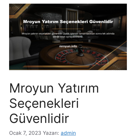
Mroyun Yatırım
Seçenekleri
Güvenlidir
Ocak 7, 2023
Yazarı:
admin