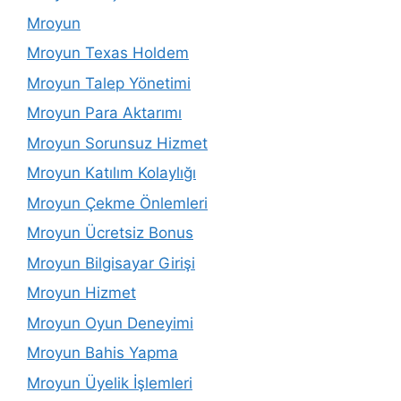
Mroyun
Mroyun Texas Holdem
Mroyun Talep Yönetimi
Mroyun Para Aktarımı
Mroyun Sorunsuz Hizmet
Mroyun Katılım Kolaylığı
Mroyun Çekme Önlemleri
Mroyun Ücretsiz Bonus
Mroyun Bilgisayar Girişi
Mroyun Hizmet
Mroyun Oyun Deneyimi
Mroyun Bahis Yapma
Mroyun Üyelik İşlemleri