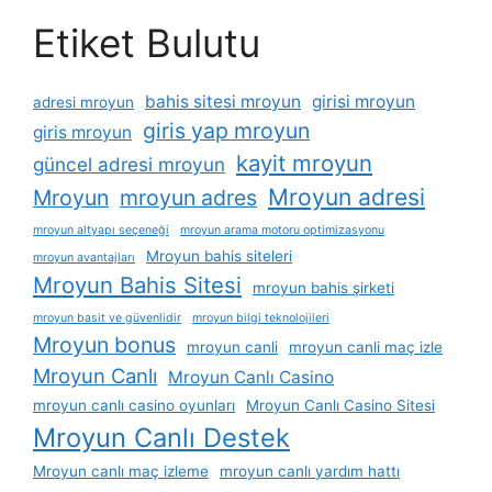
Etiket Bulutu
bahis sitesi mroyun
girisi mroyun
adresi mroyun
giris yap mroyun
giris mroyun
kayit mroyun
güncel adresi mroyun
Mroyun adresi
Mroyun
mroyun adres
mroyun altyapı seçeneği
mroyun arama motoru optimizasyonu
Mroyun bahis siteleri
mroyun avantajları
Mroyun Bahis Sitesi
mroyun bahis şirketi
mroyun basit ve güvenlidir
mroyun bilgi teknolojileri
Mroyun bonus
mroyun canli
mroyun canli maç izle
Mroyun Canlı
Mroyun Canlı Casino
mroyun canlı casino oyunları
Mroyun Canlı Casino Sitesi
Mroyun Canlı Destek
Mroyun canlı maç izleme
mroyun canlı yardım hattı