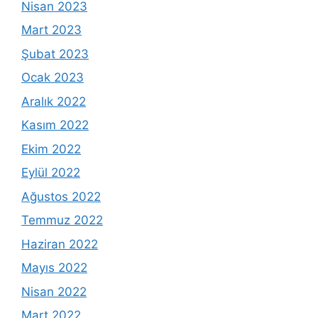
Nisan 2023
Mart 2023
Şubat 2023
Ocak 2023
Aralık 2022
Kasım 2022
Ekim 2022
Eylül 2022
Ağustos 2022
Temmuz 2022
Haziran 2022
Mayıs 2022
Nisan 2022
Mart 2022