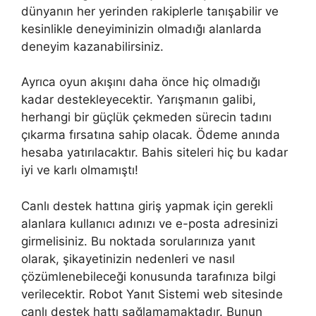
dünyanın her yerinden rakiplerle tanışabilir ve
kesinlikle deneyiminizin olmadığı alanlarda
deneyim kazanabilirsiniz.
Ayrıca oyun akışını daha önce hiç olmadığı
kadar destekleyecektir. Yarışmanın galibi,
herhangi bir güçlük çekmeden sürecin tadını
çıkarma fırsatına sahip olacak. Ödeme anında
hesaba yatırılacaktır. Bahis siteleri hiç bu kadar
iyi ve karlı olmamıştı!
Canlı destek hattına giriş yapmak için gerekli
alanlara kullanıcı adınızı ve e-posta adresinizi
girmelisiniz. Bu noktada sorularınıza yanıt
olarak, şikayetinizin nedenleri ve nasıl
çözümlenebileceği konusunda tarafınıza bilgi
verilecektir. Robot Yanıt Sistemi web sitesinde
canlı destek hattı sağlamamaktadır. Bunun