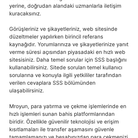
yerine, doğrudan alandaki uzmanlarla iletişim
kuracaksınız.
Görüşleriniz ve şikayetleriniz, web sitesinde
düzeltmeler yapılırken birincil referans
kaynağıdır. Yorumlarınıza ve şikayetlerinize yanıt
verme süresi açısından piyasadaki en hızlı web
sitesisiniz. Daha temel sorular için SSS başlığını
kullanabilirsiniz. Sitede sorulan temel kullanıcı
sorularına ve konuyla ilgili yetkililer tarafından
verilen cevaplara SSS bölümünden
ulaşabilirsiniz.
Mroyun, para yatırma ve çekme işlemlerinde en
hızlı işlemleri sunan bahis platformlarından
biridir. Özellikle güvenilir teknolojisi ve erişim
kısıtlamaları ile transfer aşamasını güvenle
tamamlamanızı ve hesabınızdan para çekmenizi