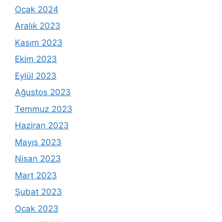
Ocak 2024
Aralık 2023
Kasım 2023
Ekim 2023
Eylül 2023
Ağustos 2023
Temmuz 2023
Haziran 2023
Mayıs 2023
Nisan 2023
Mart 2023
Şubat 2023
Ocak 2023