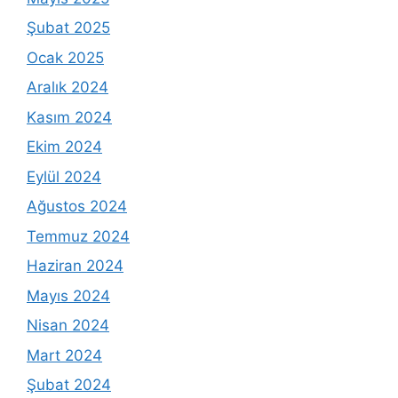
Şubat 2025
Ocak 2025
Aralık 2024
Kasım 2024
Ekim 2024
Eylül 2024
Ağustos 2024
Temmuz 2024
Haziran 2024
Mayıs 2024
Nisan 2024
Mart 2024
Şubat 2024