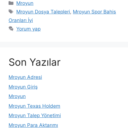
Kategoriler
Mroyun
Etiketler
Mroyun Dosya Talepleri
,
Mroyun Spor Bahis
Oranları İyi
Yorum yap
Son Yazılar
Mroyun Adresi
Mroyun Giriş
Mroyun
Mroyun Texas Holdem
Mroyun Talep Yönetimi
Mroyun Para Aktarımı