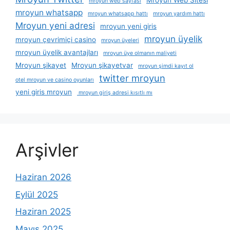
Mroyun Web Sitesi
mroyun web sayfası
mroyun whatsapp
mroyun whatsapp hattı
mroyun yardım hattı
Mroyun yeni adresi
mroyun yeni giris
mroyun üyelik
mroyun çevrimiçi casino
mroyun üyeleri
mroyun üyelik avantajları
mroyun üye olmanın maliyeti
Mroyun şikayet
Mroyun şikayetvar
mroyun şimdi kayıt ol
twitter mroyun
otel mroyun ve casino oyunları
yeni giris mroyun
mroyun giriş adresi kısıtlı mı
Arşivler
Haziran 2026
Eylül 2025
Haziran 2025
Mayıs 2025