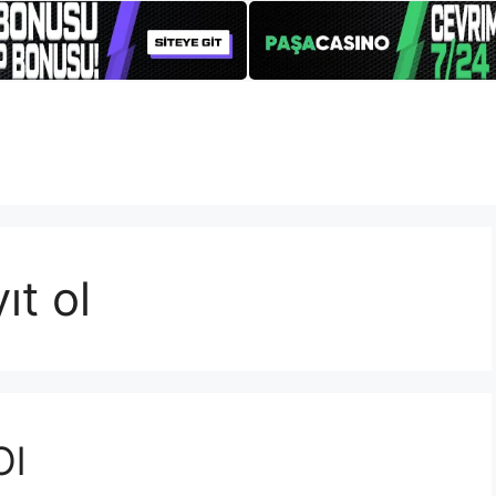
ıt ol
Ol