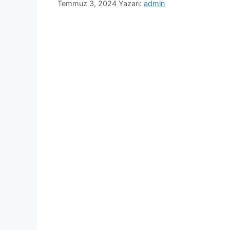
Temmuz 3, 2024
Yazarı:
admin
Mroyun şimdi kayıt ol var. Dolandırıcılık şir
için onlarla iletişime geçebilirsiniz. Web s
formu karşınıza çıkacak ve doldurulması yal
girerek ve ‘Kayıt Ol’ butonuna tıklayarak b
olmanın öneminin farkındayız. Para çekm
Kategoriler
Mroyun
Etiketler
Mroyun Canlı Destek
,
mroyun pilot oyunu
,
mroy
Yorum yap