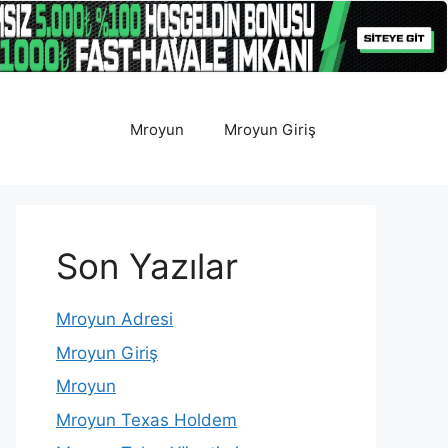
Mroyun
Mroyun Giriş
Son Yazılar
Mroyun Adresi
Mroyun Giriş
Mroyun
Mroyun Texas Holdem