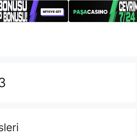
3
leri