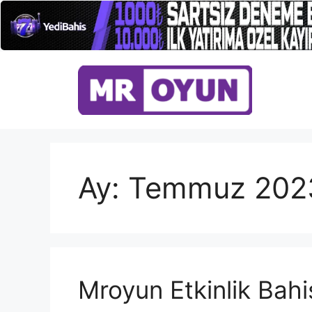
İçeriğe
atla
Ay:
Temmuz 202
Mroyun Etkinlik Bahis