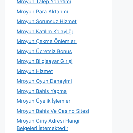
Mroyun Talep Yönetimi
Mroyun Para Aktarımı
Mroyun Sorunsuz Hizmet
Mroyun Katılım Kolaylığı
Mroyun Çekme Önlemleri
Mroyun Ücretsiz Bonus
Mroyun Bilgisayar Girişi
Mroyun Hizmet
Mroyun Oyun Deneyimi
Mroyun Bahis Yapma
Mroyun Üyelik İşlemleri
Mroyun Bahis Ve Casino Sitesi
Mroyun Giriş Adresi Hangi
Belgeleri İstemektedir