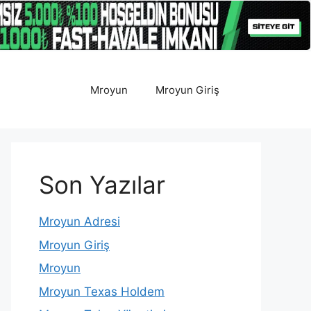
Mroyun
Mroyun Giriş
Son Yazılar
Mroyun Adresi
Mroyun Giriş
Mroyun
Mroyun Texas Holdem