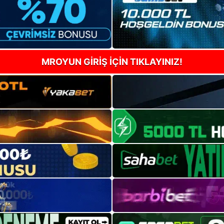
MROYUN GİRİŞ İÇİN TIKLAYINIZ!