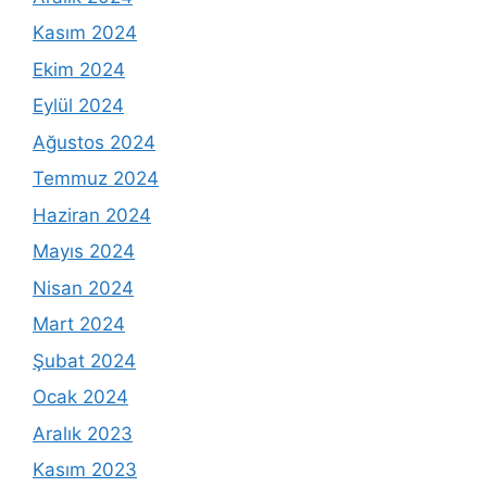
Kasım 2024
Ekim 2024
Eylül 2024
Ağustos 2024
Temmuz 2024
Haziran 2024
Mayıs 2024
Nisan 2024
Mart 2024
Şubat 2024
Ocak 2024
Aralık 2023
Kasım 2023