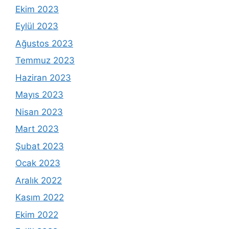
Ekim 2023
Eylül 2023
Ağustos 2023
Temmuz 2023
Haziran 2023
Mayıs 2023
Nisan 2023
Mart 2023
Şubat 2023
Ocak 2023
Aralık 2022
Kasım 2022
Ekim 2022