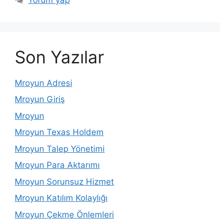
Son Yazılar
Mroyun Adresi
Mroyun Giriş
Mroyun
Mroyun Texas Holdem
Mroyun Talep Yönetimi
Mroyun Para Aktarımı
Mroyun Sorunsuz Hizmet
Mroyun Katılım Kolaylığı
Mroyun Çekme Önlemleri