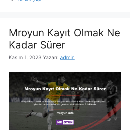
Mroyun Kayıt Olmak Ne
Kadar Sürer
Kasım 1, 2023
Yazarı:
admin