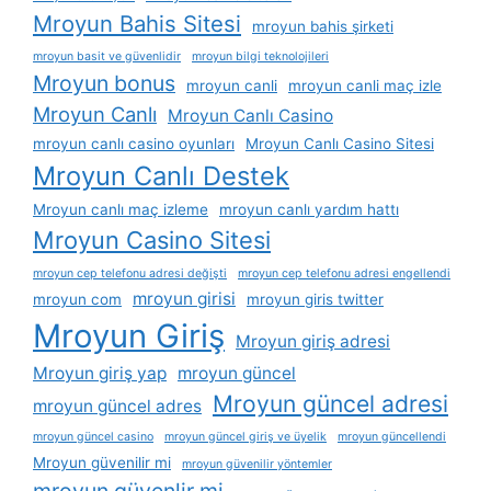
Mroyun Bahis Sitesi
mroyun bahis şirketi
mroyun basit ve güvenlidir
mroyun bilgi teknolojileri
Mroyun bonus
mroyun canli
mroyun canli maç izle
Mroyun Canlı
Mroyun Canlı Casino
mroyun canlı casino oyunları
Mroyun Canlı Casino Sitesi
Mroyun Canlı Destek
Mroyun canlı maç izleme
mroyun canlı yardım hattı
Mroyun Casino Sitesi
mroyun cep telefonu adresi değişti
mroyun cep telefonu adresi engellendi
mroyun girisi
mroyun com
mroyun giris twitter
Mroyun Giriş
Mroyun giriş adresi
Mroyun giriş yap
mroyun güncel
Mroyun güncel adresi
mroyun güncel adres
mroyun güncel casino
mroyun güncel giriş ve üyelik
mroyun güncellendi
Mroyun güvenilir mi
mroyun güvenilir yöntemler
mroyun güvenlir mi