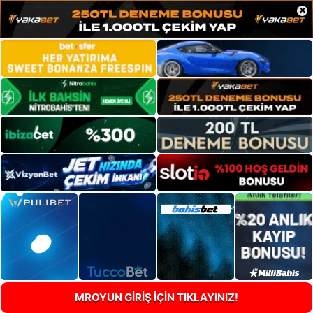
×
MROYUN GİRİŞ İÇİN TIKLAYINIZ!