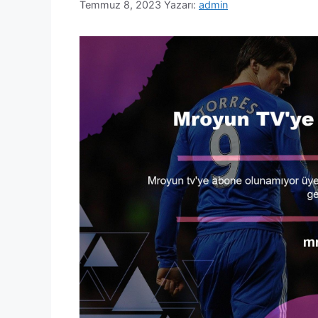
Temmuz 8, 2023
Yazarı:
admin