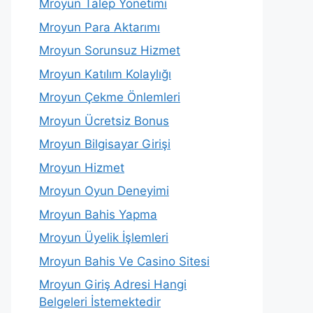
Mroyun Talep Yönetimi
Mroyun Para Aktarımı
Mroyun Sorunsuz Hizmet
Mroyun Katılım Kolaylığı
Mroyun Çekme Önlemleri
Mroyun Ücretsiz Bonus
Mroyun Bilgisayar Girişi
Mroyun Hizmet
Mroyun Oyun Deneyimi
Mroyun Bahis Yapma
Mroyun Üyelik İşlemleri
Mroyun Bahis Ve Casino Sitesi
Mroyun Giriş Adresi Hangi
Belgeleri İstemektedir