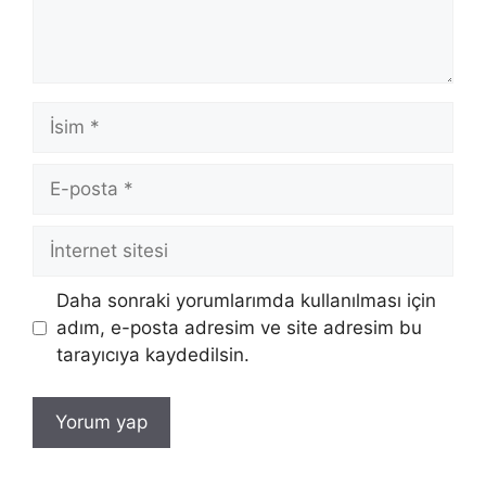
İsim
E-
posta
İnternet
sitesi
Daha sonraki yorumlarımda kullanılması için
adım, e-posta adresim ve site adresim bu
tarayıcıya kaydedilsin.