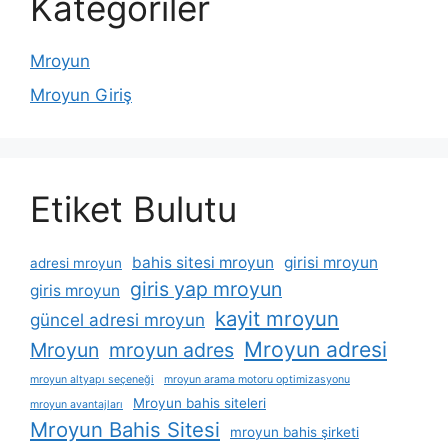
Kategoriler
Mroyun
Mroyun Giriş
Etiket Bulutu
bahis sitesi mroyun
girisi mroyun
adresi mroyun
giris yap mroyun
giris mroyun
kayit mroyun
güncel adresi mroyun
Mroyun adresi
Mroyun
mroyun adres
mroyun altyapı seçeneği
mroyun arama motoru optimizasyonu
Mroyun bahis siteleri
mroyun avantajları
Mroyun Bahis Sitesi
mroyun bahis şirketi