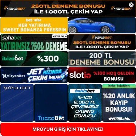
×
MROYUN GİRİŞ İÇİN TIKLAYINIZ!