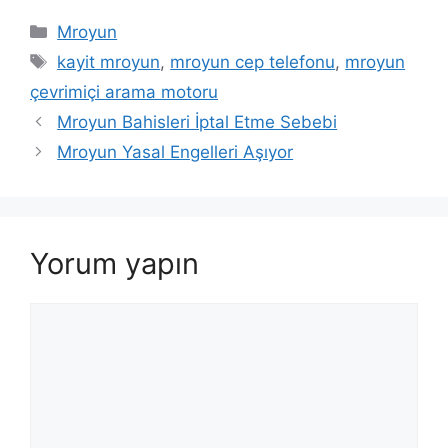
Kategoriler
Mroyun
Etiketler
kayit mroyun
,
mroyun cep telefonu
,
mroyun
çevrimiçi arama motoru
Mroyun Bahisleri İptal Etme Sebebi
Mroyun Yasal Engelleri Aşıyor
Yorum yapın
Yorum