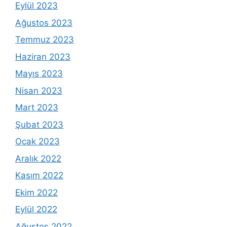
Eylül 2023
Ağustos 2023
Temmuz 2023
Haziran 2023
Mayıs 2023
Nisan 2023
Mart 2023
Şubat 2023
Ocak 2023
Aralık 2022
Kasım 2022
Ekim 2022
Eylül 2022
Ağustos 2022