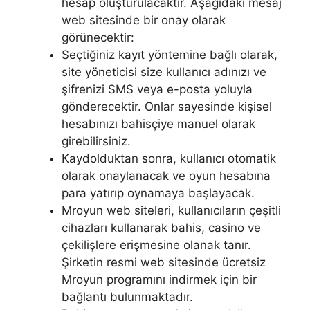
hesap oluşturulacaktır. Aşağıdaki mesaj
web sitesinde bir onay olarak
görünecektir:
Seçtiğiniz kayıt yöntemine bağlı olarak,
site yöneticisi size kullanıcı adınızı ve
şifrenizi SMS veya e-posta yoluyla
gönderecektir. Onlar sayesinde kişisel
hesabınızı bahisçiye manuel olarak
girebilirsiniz.
Kaydolduktan sonra, kullanıcı otomatik
olarak onaylanacak ve oyun hesabına
para yatırıp oynamaya başlayacak.
Mroyun web siteleri, kullanıcıların çeşitli
cihazları kullanarak bahis, casino ve
çekilişlere erişmesine olanak tanır.
Şirketin resmi web sitesinde ücretsiz
Mroyun programını indirmek için bir
bağlantı bulunmaktadır.