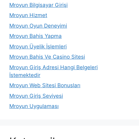
Mroyun Bilgisayar Girişi
Mroyun Hizmet
Mroyun Oyun Deneyimi
Mroyun Bahis Yapma
Mroyun Üyelik İşlemleri
Mroyun Bahis Ve Casino Sitesi
Mroyun Giriş Adresi Hangi Belgeleri
İstemektedir
Mroyun Web Sitesi Bonusları
Mroyun Giriş Seviyesi
Mroyun Uygulaması