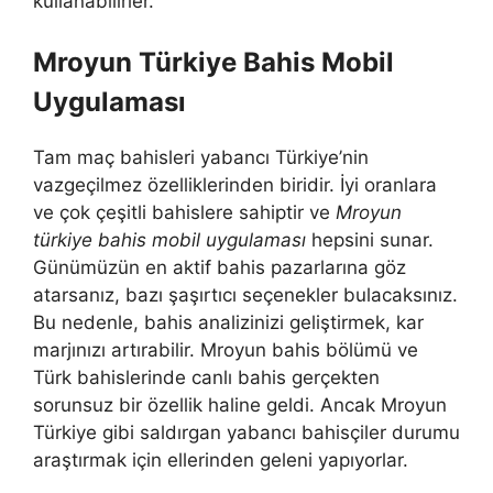
kullanabilirler.
Mroyun Türkiye Bahis Mobil
Uygulaması
Tam maç bahisleri yabancı Türkiye’nin
vazgeçilmez özelliklerinden biridir. İyi oranlara
ve çok çeşitli bahislere sahiptir ve
Mroyun
türkiye bahis mobil uygulaması
hepsini sunar.
Günümüzün en aktif bahis pazarlarına göz
atarsanız, bazı şaşırtıcı seçenekler bulacaksınız.
Bu nedenle, bahis analizinizi geliştirmek, kar
marjınızı artırabilir. Mroyun bahis bölümü ve
Türk bahislerinde canlı bahis gerçekten
sorunsuz bir özellik haline geldi. Ancak Mroyun
Türkiye gibi saldırgan yabancı bahisçiler durumu
araştırmak için ellerinden geleni yapıyorlar.