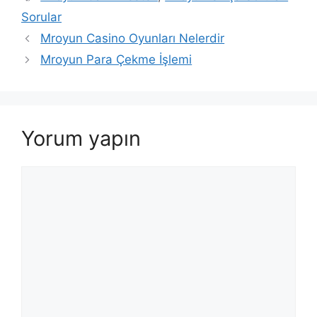
Sorular
Mroyun Casino Oyunları Nelerdir
Mroyun Para Çekme İşlemi
Yorum yapın
Yorum