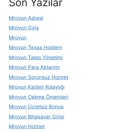
Son Yazılar
Mroyun Adresi
Mroyun Giriş
Mroyun
Mroyun Texas Holdem
Mroyun Talep Yönetimi
Mroyun Para Aktarımı
Mroyun Sorunsuz Hizmet
Mroyun Katılım Kolaylığı
Mroyun Çekme Önlemleri
Mroyun Ücretsiz Bonus
Mroyun Bilgisayar Girişi
Mroyun Hizmet