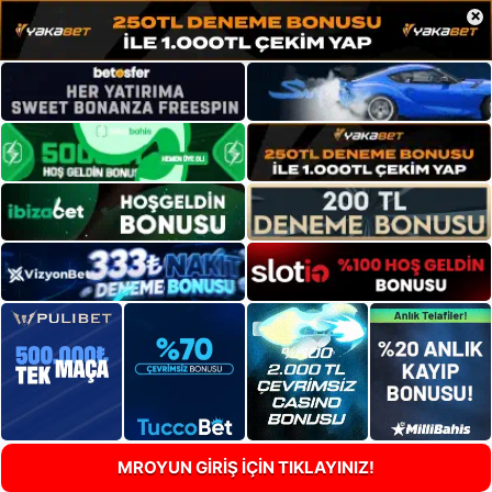
×
MROYUN GİRİŞ İÇİN TIKLAYINIZ!