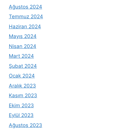
Ağustos 2024
Temmuz 2024
Haziran 2024
Mayıs 2024
Nisan 2024
Mart 2024
Şubat 2024
Ocak 2024
Aralık 2023
Kasım 2023
Ekim 2023
Eylül 2023
Ağustos 2023