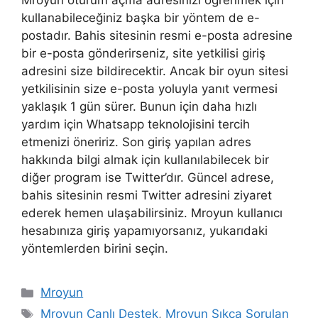
Mroyun oturum açma adresinizi öğrenmek için
kullanabileceğiniz başka bir yöntem de e-
postadır. Bahis sitesinin resmi e-posta adresine
bir e-posta gönderirseniz, site yetkilisi giriş
adresini size bildirecektir. Ancak bir oyun sitesi
yetkilisinin size e-posta yoluyla yanıt vermesi
yaklaşık 1 gün sürer. Bunun için daha hızlı
yardım için Whatsapp teknolojisini tercih
etmenizi öneririz. Son giriş yapılan adres
hakkında bilgi almak için kullanılabilecek bir
diğer program ise Twitter’dır. Güncel adrese,
bahis sitesinin resmi Twitter adresini ziyaret
ederek hemen ulaşabilirsiniz. Mroyun kullanıcı
hesabınıza giriş yapamıyorsanız, yukarıdaki
yöntemlerden birini seçin.
Kategoriler
Mroyun
Etiketler
Mroyun Canlı Destek
,
Mroyun Sıkça Sorulan