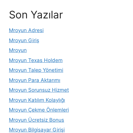
Son Yazılar
Mroyun Adresi
Mroyun Giriş
Mroyun
Mroyun Texas Holdem
Mroyun Talep Yönetimi
Mroyun Para Aktarımı
Mroyun Sorunsuz Hizmet
Mroyun Katılım Kolaylığı
Mroyun Çekme Önlemleri
Mroyun Ücretsiz Bonus
Mroyun Bilgisayar Girişi