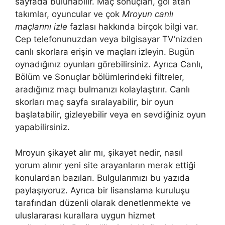
sayfada bulunabilir. Maç sonuçları, gol atan
takımlar, oyuncular ve çok
Mroyun canlı
maçlarını izle
fazlası hakkında birçok bilgi var.
Cep telefonunuzdan veya bilgisayar TV’nizden
canlı skorlara erişin ve maçları izleyin. Bugün
oynadığınız oyunları görebilirsiniz. Ayrıca Canlı,
Bölüm ve Sonuçlar bölümlerindeki filtreler,
aradığınız maçı bulmanızı kolaylaştırır. Canlı
skorları maç sayfa sıralayabilir, bir oyun
başlatabilir, gizleyebilir veya en sevdiğiniz oyun
yapabilirsiniz.
Mroyun şikayet alır mı, şikayet nedir, nasıl
yorum alınır yeni site arayanların merak ettiği
konulardan bazıları. Bulgularımızı bu yazıda
paylaşıyoruz. Ayrıca bir lisanslama kuruluşu
tarafından düzenli olarak denetlenmekte ve
uluslararası kurallara uygun hizmet