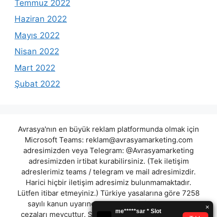
Temmuz 2022
Haziran 2022
Mayıs 2022
Nisan 2022
Mart 2022
Şubat 2022
Avrasya'nın en büyük reklam platformunda olmak için
Microsoft Teams:
reklam@avrasyamarketing.com
adresimizden veya Telegram: @Avrasyamarketing
adresimizden irtibat kurabilirsiniz. (Tek iletişim
adreslerimiz teams / telegram ve mail adresimizdir.
Harici hiçbir iletişim adresimiz bulunmamaktadır.
Lütfen itibar etmeyiniz.) Türkiye yasalarına göre 7258
sayılı kanun uyarınca yasa dışı bahis oynamanın
cezaları mevcuttur. Şu an bulunduğunuz site hiç bir