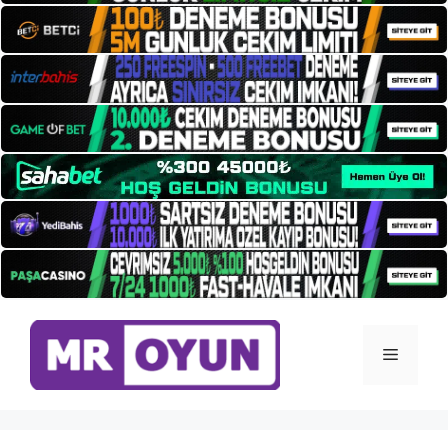
İçeriğe
atla
Menü