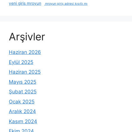
yeni giris mroyun
mroyun giriş adresi kısıtlı mı
Arşivler
Haziran 2026
Eylül 2025
Haziran 2025
Mayıs 2025
Şubat 2025
Ocak 2025
Aralık 2024
Kasım 2024
Ekim 2024