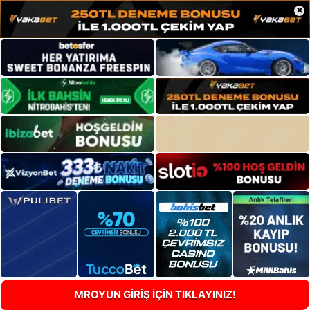
×
MROYUN GİRİŞ İÇİN TIKLAYINIZ!