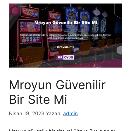
Mroyun Güvenilir
Bir Site Mi
Nisan 19, 2023
Yazarı:
admin