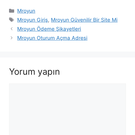
Kategoriler
Mroyun
Etiketler
Mroyun Giriş
,
Mroyun Güvenilir Bir Site Mi
Mroyun Ödeme Şikayetleri
Mroyun Oturum Açma Adresi
Yorum yapın
Yorum