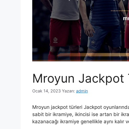
Mroyun Jackpot T
Ocak 14, 2023
Yazarı:
admin
Mroyun jackpot türleri Jackpot oyunlarında ge
sabit bir ikramiye, ikincisi ise artan bir ik
kazanacağı ikramiye genellikle aynı kalır 