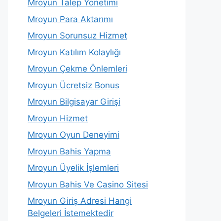
Mroyun Talep Yönetimi
Mroyun Para Aktarımı
Mroyun Sorunsuz Hizmet
Mroyun Katılım Kolaylığı
Mroyun Çekme Önlemleri
Mroyun Ücretsiz Bonus
Mroyun Bilgisayar Girişi
Mroyun Hizmet
Mroyun Oyun Deneyimi
Mroyun Bahis Yapma
Mroyun Üyelik İşlemleri
Mroyun Bahis Ve Casino Sitesi
Mroyun Giriş Adresi Hangi
Belgeleri İstemektedir