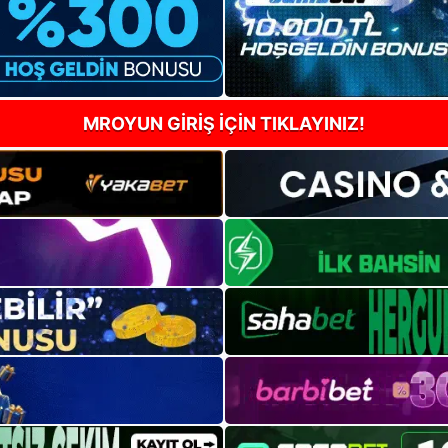
MROYUN GİRİŞ İÇİN TIKLAYINIZ!