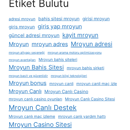
Etiket Bulutu
bahis sitesi mroyun
girisi mroyun
adresi mroyun
giris yap mroyun
giris mroyun
kayit mroyun
güncel adresi mroyun
Mroyun adresi
Mroyun
mroyun adres
mroyun altyapı seçeneği
mroyun arama motoru optimizasyonu
Mroyun bahis siteleri
mroyun avantajları
Mroyun Bahis Sitesi
mroyun bahis şirketi
mroyun basit ve güvenlidir
mroyun bilgi teknolojileri
Mroyun bonus
mroyun canli
mroyun canli maç izle
Mroyun Canlı
Mroyun Canlı Casino
mroyun canlı casino oyunları
Mroyun Canlı Casino Sitesi
Mroyun Canlı Destek
Mroyun canlı maç izleme
mroyun canlı yardım hattı
Mroyun Casino Sitesi