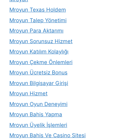
Mroyun Texas Holdem
Mroyun Talep Yönetimi
Mroyun Para Aktarımı
Mroyun Sorunsuz Hizmet
Mroyun Katılım Kolaylığı
Mroyun Çekme Önlemleri
Mroyun Ücretsiz Bonus
Mroyun Bilgisayar Girişi
Mroyun Hizmet
Mroyun Oyun Deneyimi
Mroyun Bahis Yapma
Mroyun Üyelik İşlemleri
Mroyun Bahis Ve Casino Sitesi