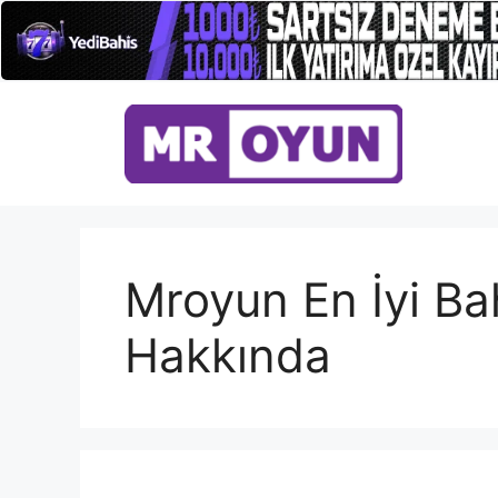
İçeriğe
atla
Mroyun En İyi Ba
Hakkında