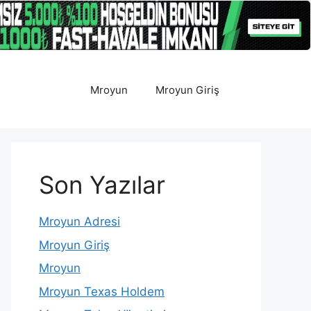
Mroyun
Mroyun Giriş
Son Yazılar
Mroyun Adresi
Mroyun Giriş
Mroyun
Mroyun Texas Holdem