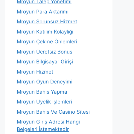
Mroyun Talep Yönetimi
Mroyun Para Aktarımı
Mroyun Sorunsuz Hizmet
Mroyun Katılım Kolaylığı
Mroyun Çekme Önlemleri
Mroyun Ücretsiz Bonus
Mroyun Bilgisayar Girişi
Mroyun Hizmet
Mroyun Oyun Deneyimi
Mroyun Bahis Yapma
Mroyun Üyelik İşlemleri
Mroyun Bahis Ve Casino Sitesi
Mroyun Giriş Adresi Hangi
Belgeleri İstemektedir