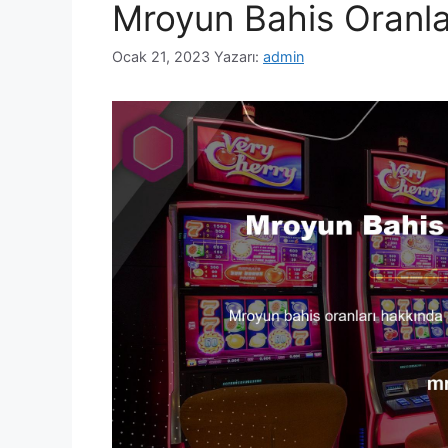
Mroyun Bahis Oranla
Ocak 21, 2023
Yazarı:
admin