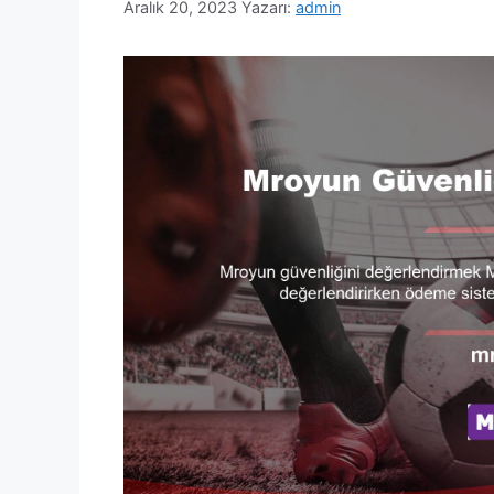
Aralık 20, 2023
Yazarı:
admin