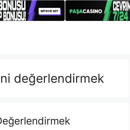
ini değerlendirmek
Değerlendirmek