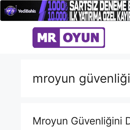
İçeriğe
atla
mroyun güvenliğ
Mroyun Güvenliğini 