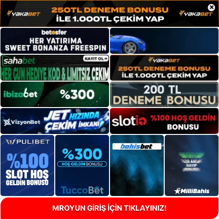
×
MROYUN GİRİŞ İÇİN TIKLAYINIZ!