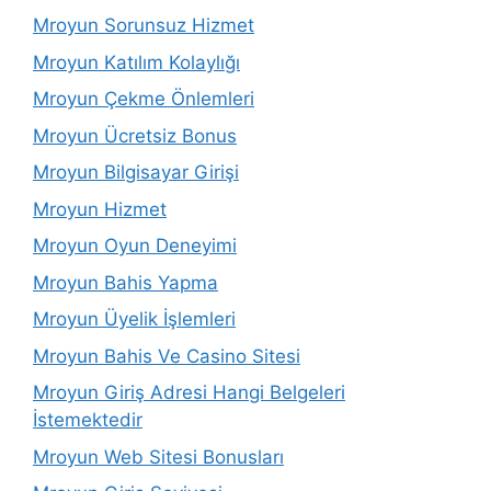
Mroyun Sorunsuz Hizmet
Mroyun Katılım Kolaylığı
Mroyun Çekme Önlemleri
Mroyun Ücretsiz Bonus
Mroyun Bilgisayar Girişi
Mroyun Hizmet
Mroyun Oyun Deneyimi
Mroyun Bahis Yapma
Mroyun Üyelik İşlemleri
Mroyun Bahis Ve Casino Sitesi
Mroyun Giriş Adresi Hangi Belgeleri
İstemektedir
Mroyun Web Sitesi Bonusları