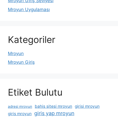
Mroyun Giriş Seviyesi
Mroyun Uygulaması
Kategoriler
Mroyun
Mroyun Giriş
Etiket Bulutu
bahis sitesi mroyun
girisi mroyun
adresi mroyun
giris yap mroyun
giris mroyun