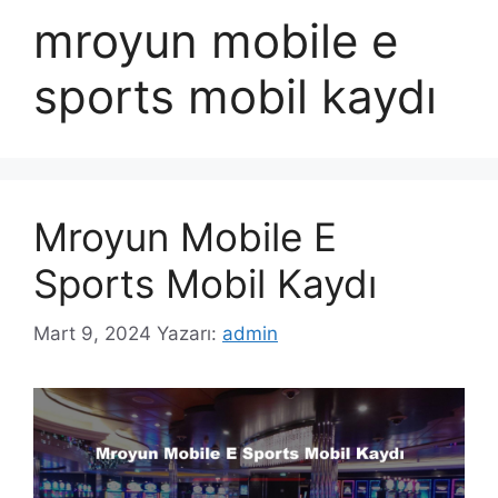
mroyun mobile e
sports mobil kaydı
Mroyun Mobile E
Sports Mobil Kaydı
Mart 9, 2024
Yazarı:
admin