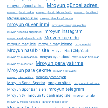
Mroyun güncel adresi
mroyun güncel adres
mroyun güncel casino
mroyun güncel giriş ve üyelik
mroyun güncellendi
Mroyun güvenilir mi
mroyun güvenilir yöntemler
mroyun güvenlir mi
mroyun güven operasyonları
mroyun instagram
mroyun hesabına erişilemedi
Mroyun kaç oldu
mroyun kaydı güvenilir midir
mroyun maç izle
mroyun maç izleme
mroyun mobil
Mroyun nasıl bir site
Mroyun Nasıl Giriş Yapılır
mroyun oyun sitesi
mroyun oyun dünyasında
mroyun oyun tutkunları
Mroyun para yatırma
mroyun oyun çeşitleri
Mroyun para çekme
mroyun pilot oyunu
mroyun promosyon
mroyun poker kalitesi
Mroyun Sanal Sporlar
mroyun sitesi
mroyun slot makinesi
mroyun telegram
Mroyun Spor Bahisleri
Mroyun tv
mroyun tv canli maç izle
mroyun tv izle
mroyun tv mobile hakkında
mroyun tv nasıl açılır
Mroyun Twitter