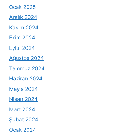
Ocak 2025
Aralık 2024
Kasım 2024
Ekim 2024
Eylül 2024
Ağustos 2024
Temmuz 2024
Haziran 2024
Mayıs 2024
Nisan 2024
Mart 2024
Şubat 2024
Ocak 2024