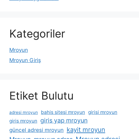
Kategoriler
Mroyun
Mroyun Giriş
Etiket Bulutu
bahis sitesi mroyun
girisi mroyun
adresi mroyun
giris yap mroyun
giris mroyun
kayit mroyun
güncel adresi mroyun