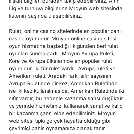
ilişkin bilgileri buradan takip edebilirsiniz. Altın
Lig ve turnuva bilgilerine Mroyun web sitesinde
listenin başında ulaşabilirsiniz.
Rulet, online casino sitelerinde en popüler canlı
casino oyunudur. Mroyun online casino sitesi,
oyun hizmetine başladığı ilk günden beri rulet
oyunları sunmaktadır. Mroyun Avrupa Ruleti,
Kore ve Avrupa ülkelerinde en popüler rulet
oyunudur. İki tür rulet vardır: Avrupa ruleti ve
Amerikan ruleti. Aradaki fark, sıfır sayısının
Avrupa Ruletinde bir kez, Amerikan Ruletinde
ise iki kez kullanılmasıdır. Amerikan Ruletinde iki
sıfır vardır, bu nedenle kazanma şansı düşüktür
ve yerinde hizmetimizi kullanarak sanal ve kalıcı
bir kazanma şansı elde edebilirsiniz. Mroyun
web sitesi tıpkı gerçek hayatta olduğu gibi
çevrimiçi bahis oynamanıza olanak tanır.