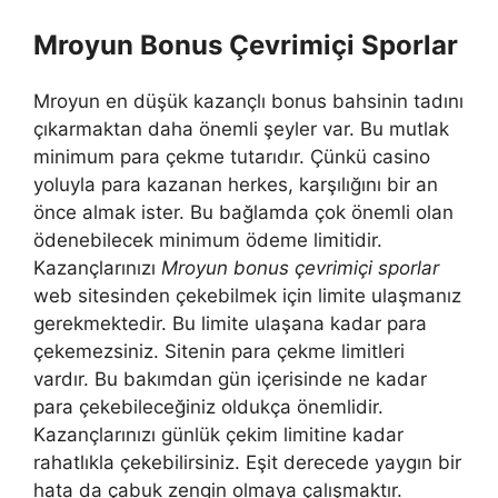
Mroyun Bonus Çevrimiçi Sporlar
Mroyun en düşük kazançlı bonus bahsinin tadını
çıkarmaktan daha önemli şeyler var. Bu mutlak
minimum para çekme tutarıdır. Çünkü casino
yoluyla para kazanan herkes, karşılığını bir an
önce almak ister. Bu bağlamda çok önemli olan
ödenebilecek minimum ödeme limitidir.
Kazançlarınızı
Mroyun bonus çevrimiçi sporlar
web sitesinden çekebilmek için limite ulaşmanız
gerekmektedir. Bu limite ulaşana kadar para
çekemezsiniz. Sitenin para çekme limitleri
vardır. Bu bakımdan gün içerisinde ne kadar
para çekebileceğiniz oldukça önemlidir.
Kazançlarınızı günlük çekim limitine kadar
rahatlıkla çekebilirsiniz. Eşit derecede yaygın bir
hata da çabuk zengin olmaya çalışmaktır.