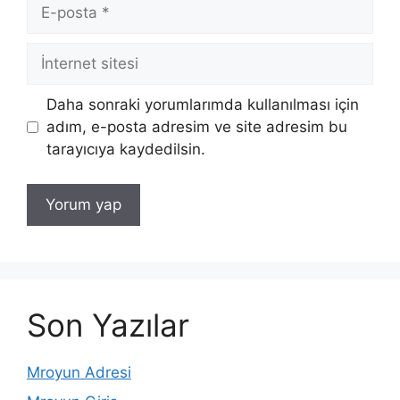
E-
posta
İnternet
sitesi
Daha sonraki yorumlarımda kullanılması için
adım, e-posta adresim ve site adresim bu
tarayıcıya kaydedilsin.
Son Yazılar
Mroyun Adresi