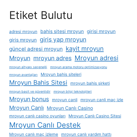
Etiket Bulutu
bahis sitesi mroyun
girisi mroyun
adresi mroyun
giris yap mroyun
giris mroyun
kayit mroyun
güncel adresi mroyun
Mroyun adresi
Mroyun
mroyun adres
mroyun altyapı seçeneği
mroyun arama motoru optimizasyonu
Mroyun bahis siteleri
mroyun avantajları
Mroyun Bahis Sitesi
mroyun bahis şirketi
mroyun basit ve güvenlidir
mroyun bilgi teknolojileri
Mroyun bonus
mroyun canli
mroyun canli maç izle
Mroyun Canlı
Mroyun Canlı Casino
mroyun canlı casino oyunları
Mroyun Canlı Casino Sitesi
Mroyun Canlı Destek
Mroyun canlı maç izleme
mroyun canlı yardım hattı