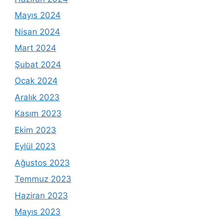
Mayıs 2024
Nisan 2024
Mart 2024
Şubat 2024
Ocak 2024
Aralık 2023
Kasım 2023
Ekim 2023
Eylül 2023
Ağustos 2023
Temmuz 2023
Haziran 2023
Mayıs 2023