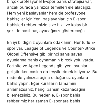
birçok profesyonel E-spor bahis stratejisi var,
ancak burada yalnızca temelleri ele alacağız.
Hem yeni başlayanlar hem de profesyonel
bahisçiler için.Yeni başlayanlar için E-spor
bahisleri rehberimizle size hızlı ve kolay bir
şekilde nasıl başlayacağınızı göstereceğiz.
En iyi bildiğiniz oyunlara odaklanın. Her türlü E-
spor var. League of Legends ve Counter-Strike
Global Offensive gibi birinci şahıs savaş
oyunlarına bahis oynamanın birçok yolu vardır.
Fortnite ve Apex Legends gibi yeni oyunlar
geliştirirken casino da teşvik etmek istiyoruz. Bu
nedenle yalnızca aşina olduğunuz oyunlara
bahis yapın. Eğer kuralların tamamını
anlamazsanız, hangi bahsin kazanacağını
bilemezsiniz. Bu nedenle, E-spor bahis
rehberimiz her zaman E-sporlara bahis