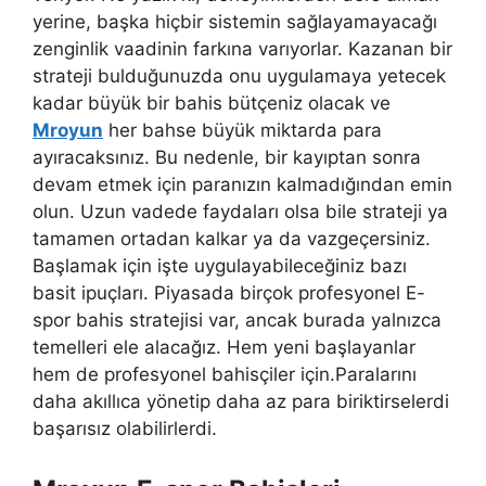
yerine, başka hiçbir sistemin sağlayamayacağı
zenginlik vaadinin farkına varıyorlar. Kazanan bir
strateji bulduğunuzda onu uygulamaya yetecek
kadar büyük bir bahis bütçeniz olacak ve
Mroyun
her bahse büyük miktarda para
ayıracaksınız. Bu nedenle, bir kayıptan sonra
devam etmek için paranızın kalmadığından emin
olun. Uzun vadede faydaları olsa bile strateji ya
tamamen ortadan kalkar ya da vazgeçersiniz.
Başlamak için işte uygulayabileceğiniz bazı
basit ipuçları. Piyasada birçok profesyonel E-
spor bahis stratejisi var, ancak burada yalnızca
temelleri ele alacağız. Hem yeni başlayanlar
hem de profesyonel bahisçiler için.Paralarını
daha akıllıca yönetip daha az para biriktirselerdi
başarısız olabilirlerdi.