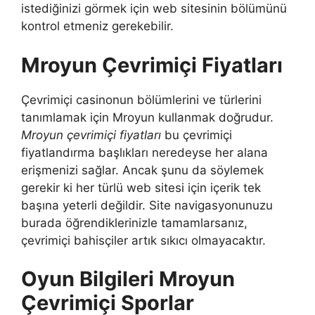
istediğinizi görmek için web sitesinin bölümünü
kontrol etmeniz gerekebilir.
Mroyun Çevrimiçi Fiyatları
Çevrimiçi casinonun bölümlerini ve türlerini
tanımlamak için Mroyun kullanmak doğrudur.
Mroyun çevrimiçi fiyatları
bu çevrimiçi
fiyatlandırma başlıkları neredeyse her alana
erişmenizi sağlar. Ancak şunu da söylemek
gerekir ki her türlü web sitesi için içerik tek
başına yeterli değildir. Site navigasyonunuzu
burada öğrendiklerinizle tamamlarsanız,
çevrimiçi bahisçiler artık sıkıcı olmayacaktır.
Oyun Bilgileri Mroyun
Çevrimiçi Sporlar