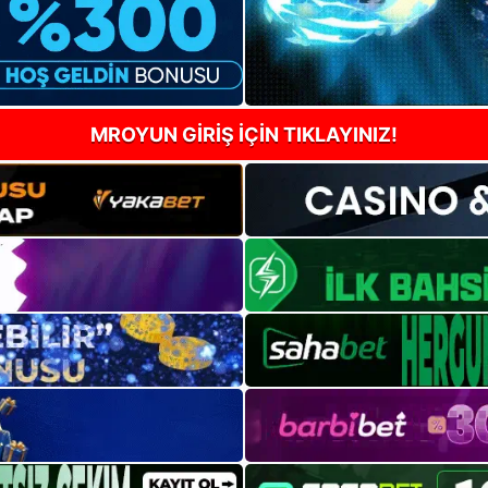
MROYUN GİRİŞ İÇİN TIKLAYINIZ!