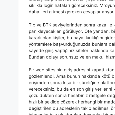
sıklıkla login hataları göreceksiniz. Mroyun
daha ileri gitmesi gereken cevaplar arıyor o
Tib ve BTK seviyelerinden sonra kaza ile k
panikleyecekleri görülüyor. Öte yandan,
kararlı olan kişiler, bu hayal kırıklığını g
yöntemlere başvurduğunuzda bunlara daha k
sayede giriş yaptığınız siteler hakkında kap
Bundan dolayı sorunsuz ve en makul hizmet 
Bir web sitesinin giriş adresini kapattıkt
gözlemlendi. Ama bunun hakkında kötü bir 
erişimden sonra kısa bir süreliğine platf
vereceksiniz, bu da en son giriş verilerini
çözüldükten sonra hesabınız rastgele deği
hızlı bir şekilde çözerek herhangi bir madd
değiştirilen bu adreslerin takip edilmesi 
isteyenler için oluşturulan duyurular birin