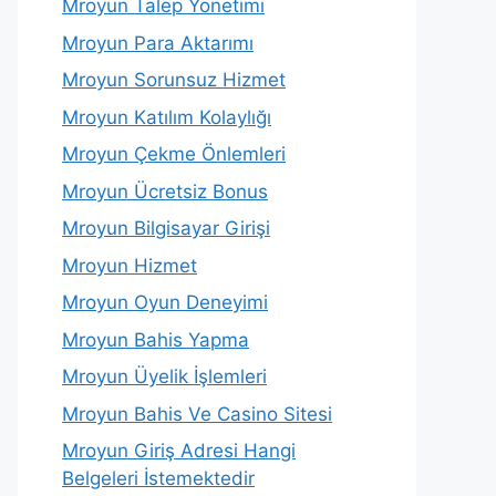
Mroyun Talep Yönetimi
Mroyun Para Aktarımı
Mroyun Sorunsuz Hizmet
Mroyun Katılım Kolaylığı
Mroyun Çekme Önlemleri
Mroyun Ücretsiz Bonus
Mroyun Bilgisayar Girişi
Mroyun Hizmet
Mroyun Oyun Deneyimi
Mroyun Bahis Yapma
Mroyun Üyelik İşlemleri
Mroyun Bahis Ve Casino Sitesi
Mroyun Giriş Adresi Hangi
Belgeleri İstemektedir