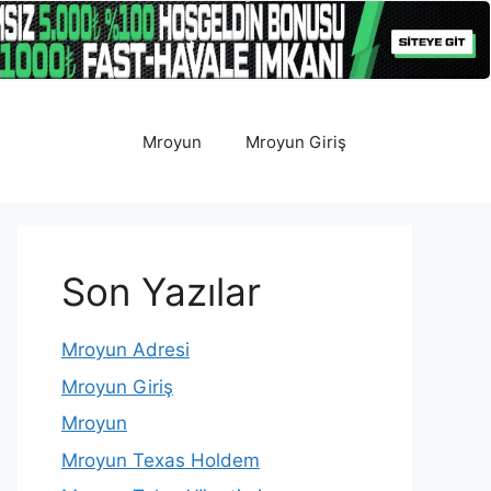
Mroyun
Mroyun Giriş
Son Yazılar
Mroyun Adresi
Mroyun Giriş
Mroyun
Mroyun Texas Holdem